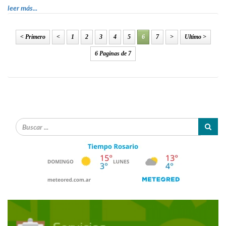
leer más...
< Primero
<
1
2
3
4
5
6
7
>
Ultimo >
6 Paginas de 7