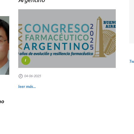
I
Tw
04-06-2025
leer más...
mo