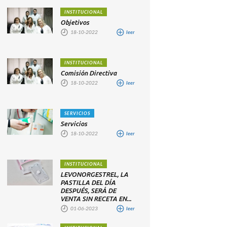
INSTITUCIONAL
Objetivos
18-10-2022
leer
INSTITUCIONAL
Comisión Directiva
18-10-2022
leer
SERVICIOS
Servicios
18-10-2022
leer
INSTITUCIONAL
LEVONORGESTREL, LA
PASTILLA DEL DÍA
DESPUÉS, SERÁ DE
VENTA SIN RECETA EN...
01-06-2023
leer