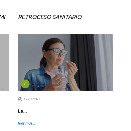
MI
RETROCESO SANITARIO
I
17-01-2025
La...
leer más...