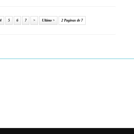
4
5
6
7
>
Ultimo >
2 Paginas de 7