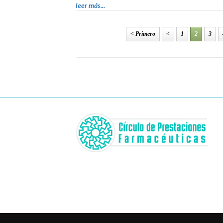
leer más...
< Primero
<
1
2
3