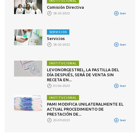
INSTITUCIONAL
Comisión Directiva
18-10-2022
leer
SERVICIOS
Servicios
18-10-2022
leer
INSTITUCIONAL
LEVONORGESTREL, LA PASTILLA DEL
DÍA DESPUÉS, SERÁ DE VENTA SIN
RECETA EN...
01-06-2023
leer
INSTITUCIONAL
PAMI MODIFICA UNILATERALMENTE EL
ACTUAL PROCEDIMIENTO DE
PRESTACIÓN DE...
20-09-2023
leer