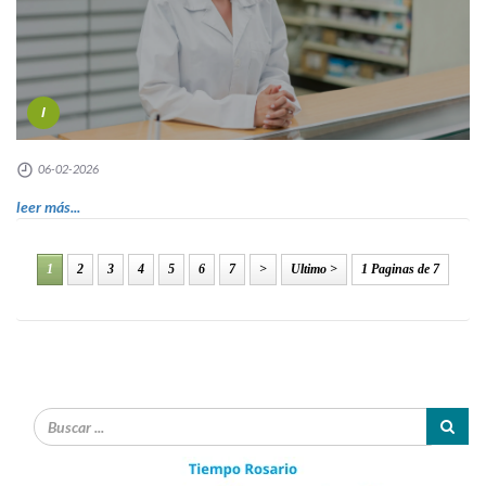
I
06-02-2026
leer más...
1
2
3
4
5
6
7
>
Ultimo >
1 Paginas de 7