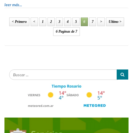
leer más...
< Primero
<
1
2
3
4
5
6
7
>
Ultimo >
6 Paginas de 7