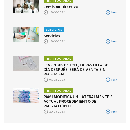
INSTITUCIONAL
Comisión Directiva
18-10-2022
leer
SERVICIOS
Servicios
18-10-2022
leer
INSTITUCIONAL
LEVONORGESTREL, LA PASTILLA DEL
DÍA DESPUÉS, SERÁ DE VENTA SIN
RECETA EN...
01-06-2023
leer
INSTITUCIONAL
PAMI MODIFICA UNILATERALMENTE EL
ACTUAL PROCEDIMIENTO DE
PRESTACIÓN DE...
20-09-2023
leer