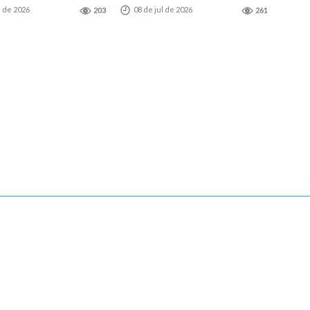
l de 2026
08 de jul de 2026
203
261