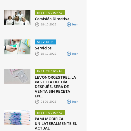
INSTITUCIONAL
Comisión Directiva
18-10-2022
leer
SERVICIOS
Servicios
18-10-2022
leer
INSTITUCIONAL
LEVONORGESTREL, LA
PASTILLA DEL DÍA
DESPUÉS, SERÁ DE
VENTA SIN RECETA
EN...
01-06-2023
leer
INSTITUCIONAL
PAMI MODIFICA
UNILATERALMENTE EL
ACTUAL