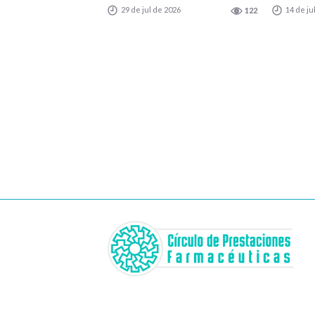
29 de jul de 2026
14 de ju
122