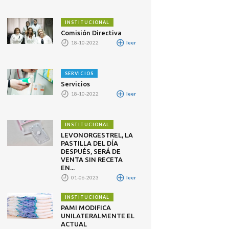
INSTITUCIONAL
Comisión Directiva
18-10-2022
leer
SERVICIOS
Servicios
18-10-2022
leer
INSTITUCIONAL
LEVONORGESTREL, LA
PASTILLA DEL DÍA
DESPUÉS, SERÁ DE
VENTA SIN RECETA
EN...
01-06-2023
leer
INSTITUCIONAL
PAMI MODIFICA
UNILATERALMENTE EL
ACTUAL