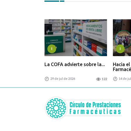
I
I
La COFA advierte sobre la...
Hacia e
Farmacéu
29 de jul de 2026
14 de ju
122