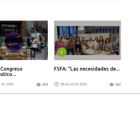
I
l Congreso
FSFA: “Las necesidades de...
tico...
l de 2026
08 de jul de 2026
203
261