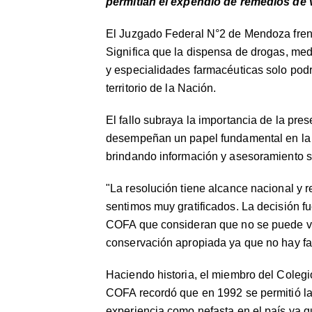
permitían el expendio de remedios de v
El Juzgado Federal N°2 de Mendoza frenó
Significa que la dispensa de drogas, med
y especialidades farmacéuticas solo podr
territorio de la Nación.
El fallo subraya la importancia de la pres
desempeñan un papel fundamental en la p
brindando información y asesoramiento s
"La resolución tiene alcance nacional y re
sentimos muy gratificados. La decisión 
COFA que consideran que no se puede ve
conservación apropiada ya que no hay fa
Haciendo historia, el miembro del Coleg
COFA recordó que en 1992 se permitió la 
experiencia como nefasta en el país ya 