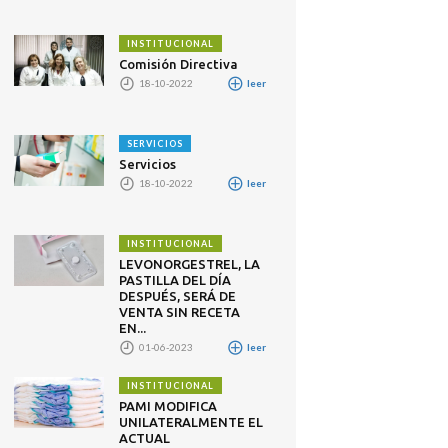
INSTITUCIONAL
Comisión Directiva
18-10-2022
leer
SERVICIOS
Servicios
18-10-2022
leer
INSTITUCIONAL
LEVONORGESTREL, LA
PASTILLA DEL DÍA
DESPUÉS, SERÁ DE
VENTA SIN RECETA
EN...
01-06-2023
leer
INSTITUCIONAL
PAMI MODIFICA
UNILATERALMENTE EL
ACTUAL